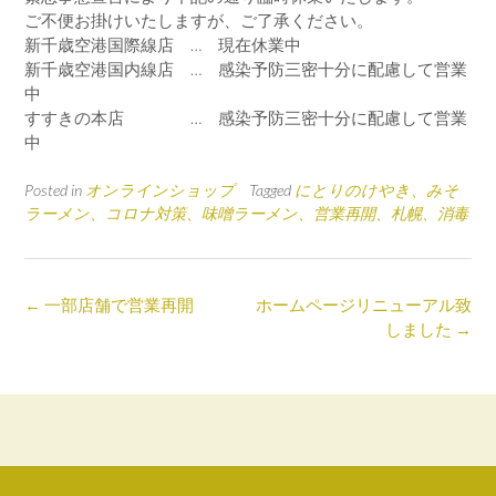
ご不便お掛けいたしますが、ご了承ください。
新千歳空港国際線店 … 現在休業中
新千歳空港国内線店 … 感染予防三密十分に配慮して営業
中
すすきの本店 … 感染予防三密十分に配慮して営業
中
Posted in
オンラインショップ
Tagged
にとりのけやき、みそ
ラーメン、コロナ対策、味噌ラーメン、営業再開、札幌、消毒
Post
←
一部店舗で営業再開
ホームページリニューアル致
navigation
しました
→