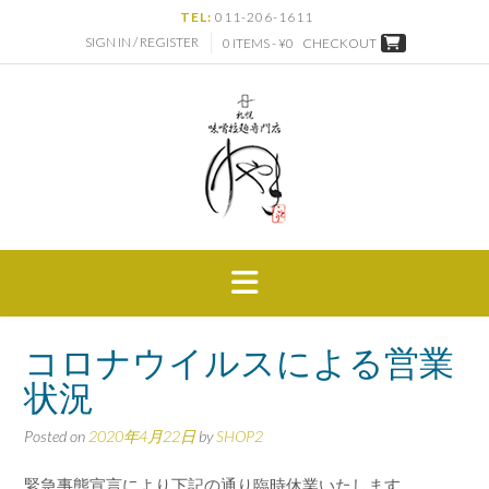
Skip
TEL:
011-206-1611
to
SIGN IN / REGISTER
0 ITEMS - ¥0
CHECKOUT
content
コロナウイルスによる営業
状況
Posted on
2020年4月22日
by
SHOP2
緊急事態宣言により下記の通り臨時休業いたします。