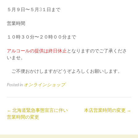
５月９日〜５月3１日まで
営業時間
１０時３０分〜２０時００分まで
アルコールの提供は終日休止
となりますのでご了承くださ
いませ。
ご不便おかけしますがどうぞよろしくお願いします。
Posted in
オンラインショップ
Post
←
北海道緊急事態宣言に伴い
本店営業時間の変更
→
navigation
営業時間の変更