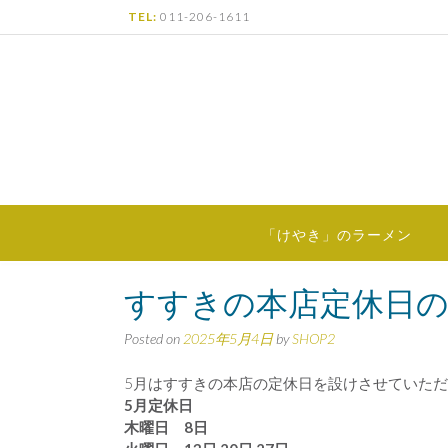
Skip
TEL:
011-206-1611
to
content
「けやき」のラーメン
すすきの本店定休日
Posted on
2025年5月4日
by
SHOP2
5月はすすきの本店の定休日を設けさせていた
5月定休日
木曜日 8日