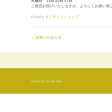
火曜日 13日 20日 27日
ご迷惑お掛けいたしますが、よろしくお願い致
Posted in
オンラインショップ
Post
←
催事のお知らせ
navigation
Theme by
Out the Box