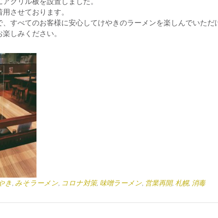
にアクリル板を設置しました。
着用させております。
で、すべてのお客様に安心してけやきのラーメンを楽しんでいただ
お楽しみください。
やき
,
みそラーメン
,
コロナ対策
,
味噌ラーメン
,
営業再開
,
札幌
,
消毒