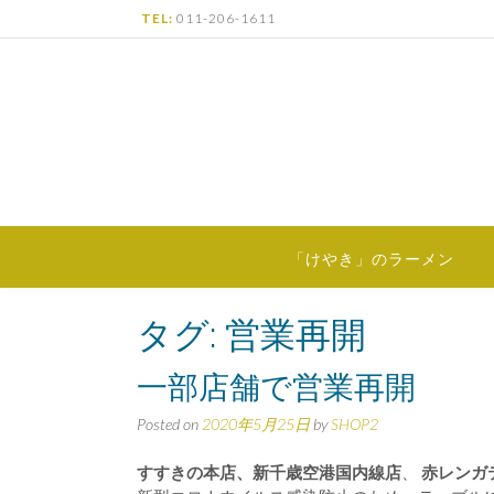
Skip
TEL:
011-206-1611
to
content
「けやき」のラーメン
タグ:
営業再開
一部店舗で営業再開
Posted on
2020年5月25日
by
SHOP2
すすきの本店、新千歳空港国内線店
、
赤レンガ