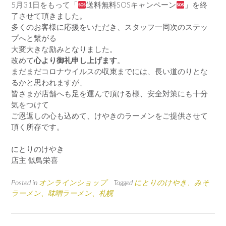
5月31日をもって「
送料無料SOSキャンペーン
」を終
了させて頂きました。
多くのお客様に応援をいただき、スタッフ一同次のステッ
プへと繋がる
大変大きな励みとなりました。
改めて
心より御礼申し上げます
。
まだまだコロナウイルスの収束までには、長い道のりとな
るかと思われますが、
皆さまが店舗へも足を運んで頂ける様、安全対策にも十分
気をつけて
ご恩返しの心も込めて、けやきのラーメンをご提供させて
頂く所存です。
にとりのけやき
店主 似鳥栄喜
Posted in
オンラインショップ
Tagged
にとりのけやき、みそ
ラーメン、味噌ラーメン、札幌