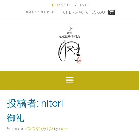
Skip
TEL:
011-206-1611
to
SIGN IN / REGISTER
0 ITEMS - ¥0
CHECKOUT
content
投稿者:
nitori
御礼
Posted on
2020年6月1日
by
nitori